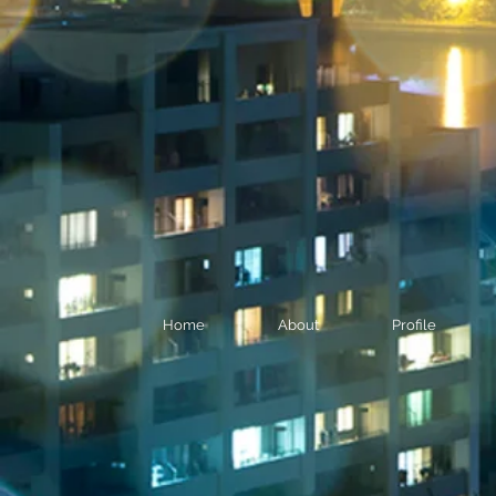
Home
About
Profile