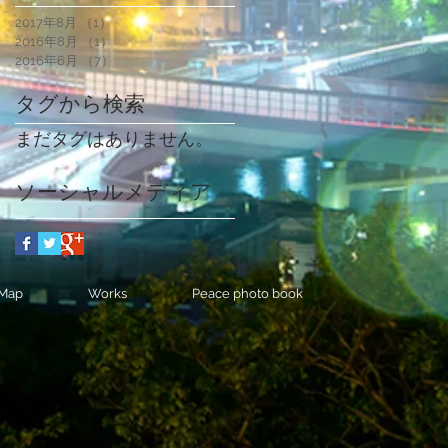
2017年8月
（1）
1件の記事
2016年8月
（1）
1件の記事
2016年6月
（7）
7件の記事
タグから検索
まだタグはありません。
ソーシャルメディア
Map
Works
Peace photo book