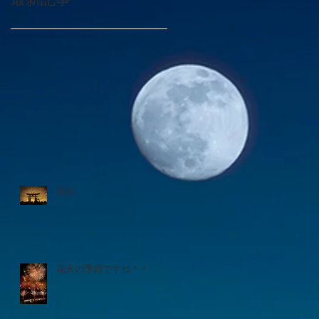
花火
花火の季節ですね＾＾