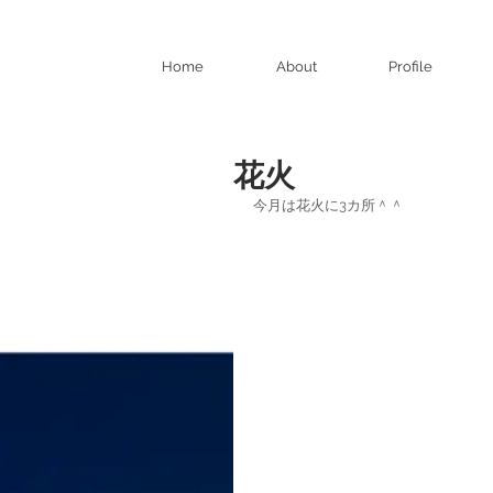
Home
About
Profile
花火
今月は花火に3カ所＾＾