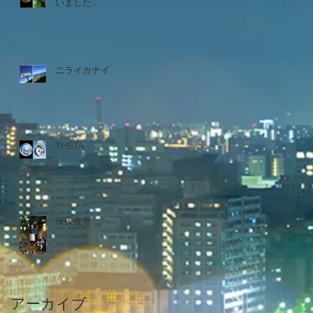
いました...
ニライカナイ
THETA
深夜食堂
アーカイブ