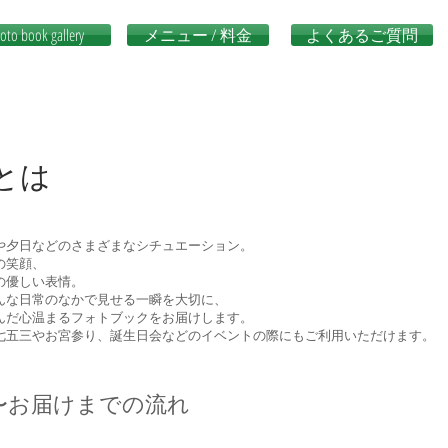
oto book gallery
メニュー / 料金
よくあるご質問
okとは
や夕日などのさまざまなシチュエーション。
の笑顔、
の優しい表情。
んな日常のなかで見せる一瞬を大切に、
んだ心温まるフォトブックをお届けします。
七五三やお宮参り、誕生日会などのイベントの際にもご利用いただけます。
〜お届けまでの流れ