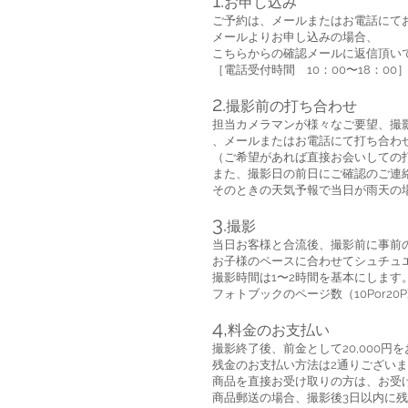
1.
お申し込み
ご予約は、メールまたはお電話にて
メールよりお申し込みの場合、
こちらからの確認メールに返信頂い
［電話受付時間 10：00〜18：00
2.
撮影前の打ち合わせ
担当カメラマンが様々なご要望、撮
、メールまたはお電話にて打ち合わ
（ご希望があれば直接お会いしての
また、撮影日の前日にご確認のご連
そのときの天気予報で当日が雨天の
3.
撮影
当日お客様と合流後、撮影前に事前
お子様のペースに合わせてシュチュ
撮影時間は1〜2時間を基本にします
フォトブックのページ数（10Por2
4,
料金のお支払い
撮影終了後、前金として20,000円
残金のお支払い方法は2通りござい
商品を直接お受け取りの方は、お受
商品郵送の場合、撮影後3日以内に