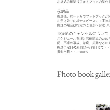
お振込み確認後フォトブックの制作
5.
納品
撮影後、約一ヶ月でフォトブックが
お受け取りの場合はピースにて直接
郵送の場合は指定のご住所へお送り
※撮影のキャンセルについて
スケジュール管理と悪戯防止のため
尚、不慮の事故、急病、災難などの
撮影予定日の5日前から前日まで・・
撮影当日・・・100％
Photo book galle