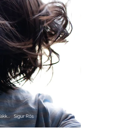
akk... Sigur Rós