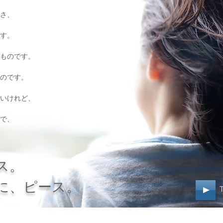
さ、
す。
ものです。
のです。
いけれど、
で、
ス。
に、ピース。
T