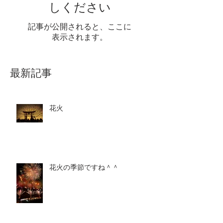
しください
記事が公開されると、ここに
表示されます。
最新記事
花火
花火の季節ですね＾＾