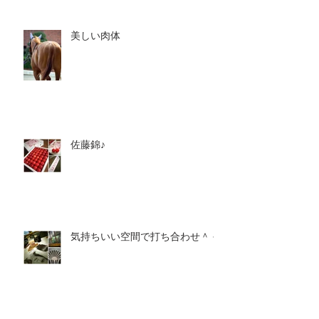
美しい肉体
佐藤錦♪
気持ちいい空間で打ち合わせ＾＾