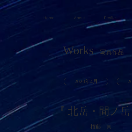
Home
About
Profile
​Works
- 写真作品 -
2020年4月
2
​『
北岳・間ノ岳
権藤 真