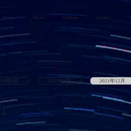
Drone
Movie
Portfolio
Contact
020年9月
2021年4月
2021年12月
』
​​