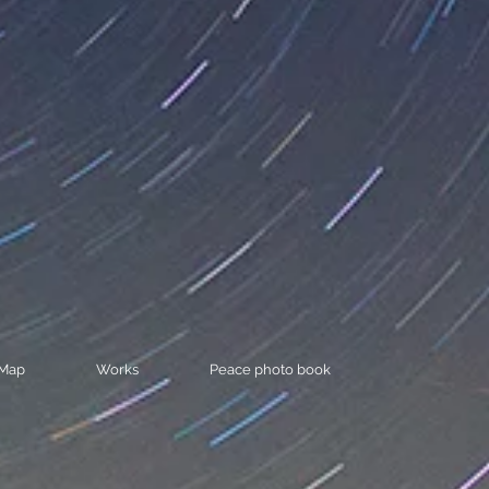
Map
Works
Peace photo book