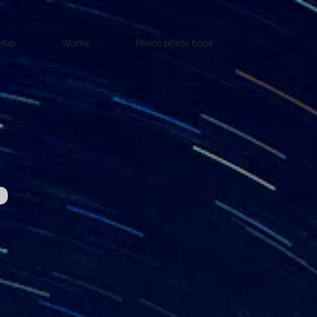
Map
Works
Peace photo book